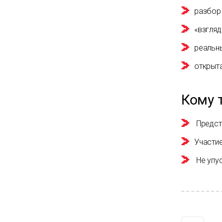
разбор
«взгляд
реальны
открыта
Кому 
Предста
Участие
Не упус