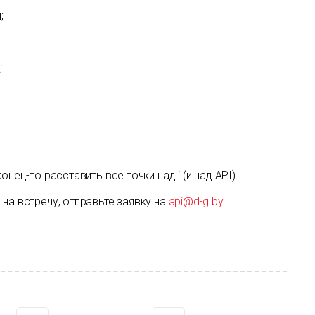
;
;
нец-то расставить все точки над i (и над API).
на встречу, отправьте заявку на
api@d-g.by
.