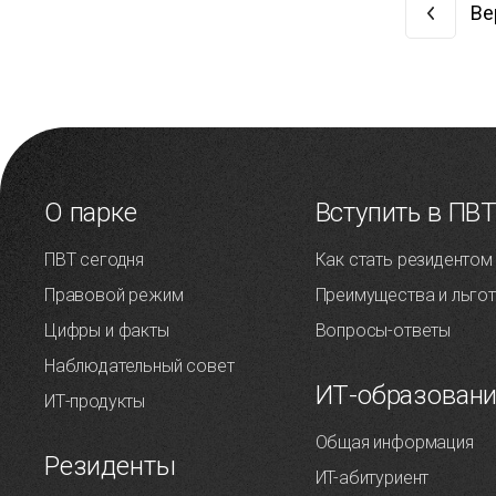
Ве
О парке
Вступить в ПВ
ПВТ сегодня
Как стать резидентом
Правовой режим
Преимущества и льго
Цифры и факты
Вопросы-ответы
Наблюдательный совет
ИТ-образован
ИТ-продукты
Общая информация
Резиденты
ИT-абитуриент