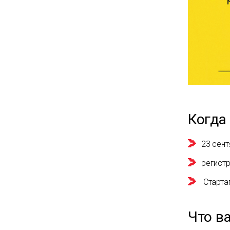
Когда 
23 сент
регистр
Стартап
Что ва