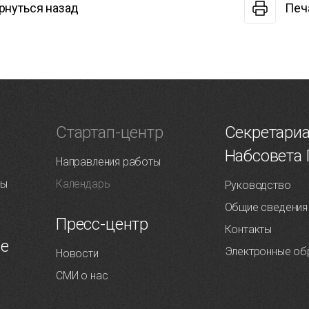
рнуться назад
Печ
Т
Стартап-центр
Секретари
Набсовета
Направления работы
ты
Календарь
Руководство
Общие сведения
Пресс-центр
Контакты
ие
Электронные об
Новости
СМИ о нас