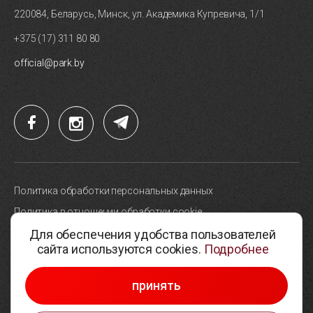
220084, Беларусь, Минск, ул. Академика Купревича, 1/1
+375 (17) 311 80 80
official@park.by
Политика обработки персональных данных
Политика в отношении обработки cookie
Для обеспечения удобства пользователей
Карта сайта
сайта используются cookies.
Подробнее
Выбор настроек cookie
© 2005-2026, Парк высоких технологий
принять
Разработка сайтов —
Студия Борового