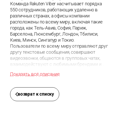
Команда Rakuten Viber насчитывает порядка
550 сотрудников, работающих удаленно в
различных странах, а офисы компании
расположены по всему миру, включая такие
города, как Тель-Авив, София, Париж,
Барселона, Люксембург, Лондон, Тбилиси,
Киев, Минск, Сингапур и Токио.
Пользователи по всему миру отправляют друг
другу текстовые сообщения, совершают
видеозвонки, общаются в групповых чатах,
взаимодействуют с любимыми брендами и
знаменитостями, а также следят за их
Показать всё описание
обновлениями. Rakuten Viber гарантирует
пользователям приложения безопасную и
свободную среду для общения.
возврат к списку