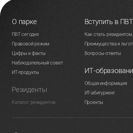
О парке
Вступить в ПВ
ПВТ сегодня
Как стать резидентом
Правовой режим
Преимущества и льго
Цифры и факты
Вопросы-ответы
Наблюдательный совет
ИТ-образован
ИТ-продукты
Общая информация
Резиденты
ИT-абитуриент
Каталог резидентов
Проекты