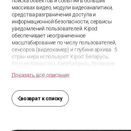
поиска объектов и событий в больших
массивах видео, модули видеоаналитики,
средства разграничения доступа и
информационной безопасности, сервисы
уведомлений пользователей. Kipod
обеспечивает неограниченное
масштабирование по числу пользователей,
сенсоров (видеокамер) и глубине архива. 5
стран мира используют Kipod: Беларусь,
Россия Казахстан, Азербайджан, Ирландия.
Показать всё описание
возврат к списку