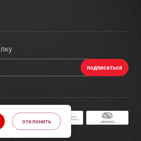
ылку
отклонить