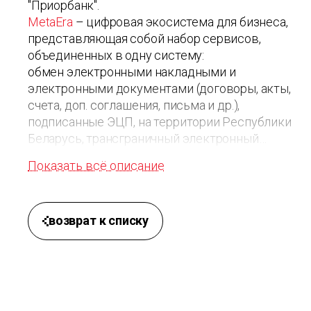
"Приорбанк".
MetaEra
– цифровая экосистема для бизнеса,
представляющая собой набор сервисов,
объединенных в одну систему:
обмен электронными накладными и
электронными документами (договоры, акты,
счета, доп. соглашения, письма и др.),
подписанные ЭЦП, на территории Республики
Беларусь, трансграничный электронный
документооборот (включая эТТН) с Россией и
Показать всё описание
Казахстаном; электронный документооборот с
интеграционные модули
контрагентами;
1С;
онлайн консультации юриста, бухгалтера и
возврат к списку
кадрового специалиста;
проверка контрагентов
по УНП или наименованию;
онлайн медиация
(возможность быстрого и доступного
разрешения споров между компаниями с
помощью профессионального