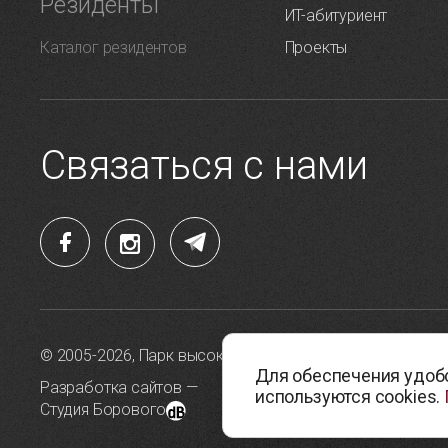
Резиденты
ИT-абитуриент
Каталог резидентов
Проекты
Связаться с нами
© 2005-2026, Парк высоких технологий
Политика 
Для обеспечения удобс
данных
Разработка сайтов —
используются cookies.
Студия Борового
Политика 
cookie