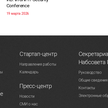
Conference
19 марта 2026
Т
Стартап-центр
Секретари
Набсовета
Направления работы
ты
Календарь
Руководство
Общие сведения
Пресс-центр
Контакты
ие
Электронные об
Новости
СМИ о нас