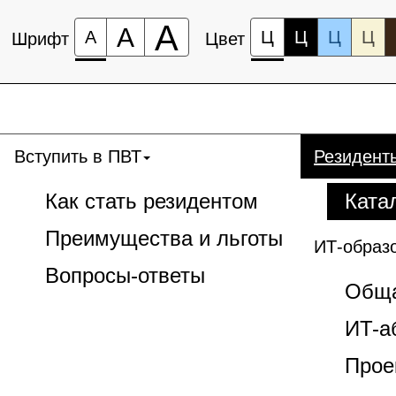
А
А
А
Ц
Ц
Ц
Ц
Шрифт
Цвет
Вступить в ПВТ
Резидент
Как стать резидентом
Ката
Преимущества и льготы
ИТ-образ
Вопросы-ответы
Обща
ИT-а
Прое