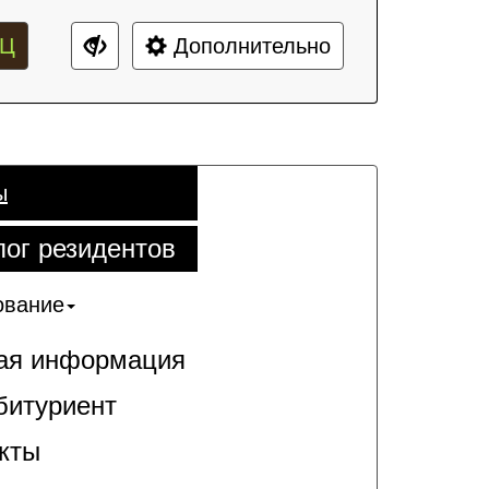
Ц
Дополнительно
ы
лог резидентов
ование
я информация
битуриент
кты