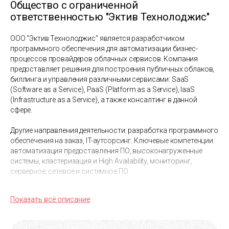
Общество с ограниченной
ответственностью "Эктив Технолоджис"
ООО "Эктив Технолоджис" является разработчиком
программного обеспечения для автоматизации бизнес-
процессов провайдеров облачных сервисов. Компания
предоставляет решения для построения публичных облаков,
биллинга и управления различными сервисами: SaaS
(Software as a Service), PaaS (Platform as a Service), IaaS
(Infrastructure as a Service), а также консалтинг в данной
сфере.
Другие направления деятельности: разработка программного
обеспечения на заказ, IT-аутсорсинг. Ключевые компетенции:
автоматизация предоставления ПО, высоконагруженные
системы, кластеризация и High Availability, мониторинг,
cерверное, cетевое и системное ПО.
Заказчики: Parallels Holding Ltd., ActiveHost Limited, Asigra Inc.,
Показать всё описание
ООО "Активные технологии", ООО "АктивХост РУ".