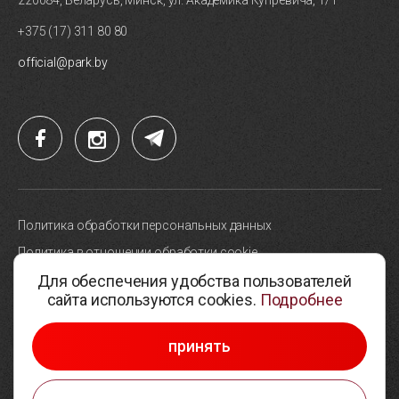
220084, Беларусь, Минск, ул. Академика Купревича, 1/1
+375 (17) 311 80 80
official@park.by
Политика обработки персональных данных
Политика в отношении обработки cookie
Для обеспечения удобства пользователей
Карта сайта
сайта используются cookies.
Подробнее
Выбор настроек cookie
© 2005-2026, Парк высоких технологий
принять
Разработка сайтов —
Студия Борового