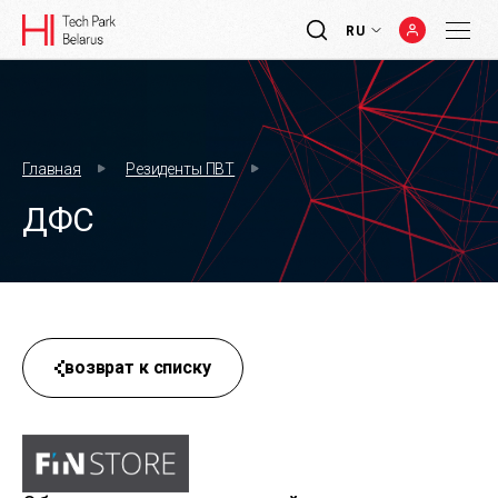
RU
Главная
Резиденты ПВТ
ДФС
возврат к списку