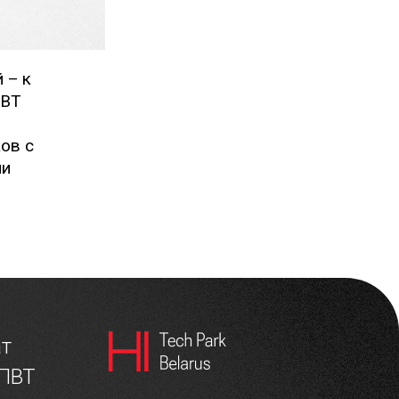
 – к
ПВТ
ов с
ми
ат
 ПВТ