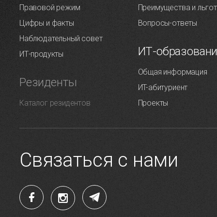
Правовой режим
Преимущества и льго
Цифры и факты
Вопросы-ответы
Наблюдательный совет
ИТ-образован
ИТ-продукты
Общая информация
Резиденты
ИT-абитуриент
Каталог резидентов
Проекты
Связаться с нами