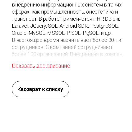
внедрению информационных систем в таких
сферах, как промышленность, энергетика и
транспорт. В работе применяется PHP, Delphi,
Laravel, JQuery, SQL, Android SDK, PostgreSQL,
Oracle, MySQL, MSSQL, PlSQL, PgSQL. и др.
В настоящее время насчитывает более 30-ти
сотрудников. С компанией сотрудничают
более 100 организаций. Внедрённая в компании
система менеджмента качества
Показать всё описание
соответствует требованиям стандарта СТБ
ISO 9001:2015.
возврат к списку