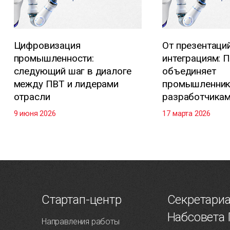
Цифровизация
От презентаций
промышленности:
интеграциям: 
следующий шаг в диалоге
объединяет
между ПВТ и лидерами
промышленник
отрасли
разработчика
9 июня 2026
17 марта 2026
Т
Стартап-центр
Секретари
Набсовета
Направления работы