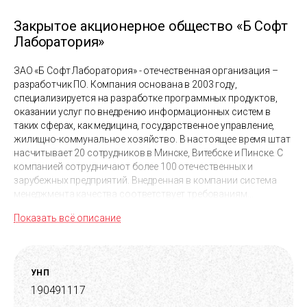
Закрытое акционерное общество «Б Софт
Лаборатория»
ЗАО «Б Софт Лаборатория» - отечественная организация –
разработчик ПО. Компания основана в 2003 году,
специализируется на разработке программных продуктов,
оказании услуг по внедрению информационных систем в
таких сферах, как медицина, государственное управление,
жилищно-коммунальное хозяйство. В настоящее время штат
насчитывает 20 сотрудников в Минске, Витебске и Пинске. С
компанией сотрудничают более 100 отечественных и
зарубежных предприятий. Внедренная в компании система
менеджмента качества соответствует требованиям
международного стандарта ISO 9001:2015.
Показать всё описание
УНП
190491117