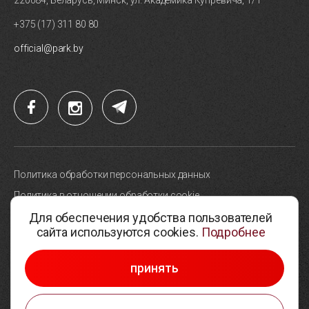
220084, Беларусь, Минск, ул. Академика Купревича, 1/1
+375 (17) 311 80 80
official@park.by
Политика обработки персональных данных
Политика в отношении обработки cookie
Для обеспечения удобства пользователей
Карта сайта
сайта используются cookies.
Подробнее
Выбор настроек cookie
© 2005-2026, Парк высоких технологий
принять
Разработка сайтов —
Студия Борового