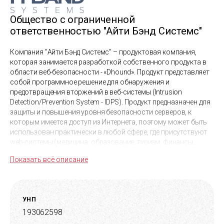
Общество с ограниченной
ответственностью "Айти Бэнд Системс"
Компания "Айти Бэнд Системс" – продуктовая компания,
которая занимается разработкой собственного продукта в
области веб-безопасности - «Dhound». Продукт представляет
собой программное решение для обнаружения и
предотвращения вторжений в веб-системы (Intrusion
Detection/Prevention System - IDPS). Продукт предназначен для
защиты и повышения уровня безопасности серверов, к
которым имеется доступ из Интернета, поэтому может быть
использован практически в любой сфере, где присутствуют
web-системы (медицина, образование, туризм, финансы,
электронная коммерция, информационные технологии,
Показать всё описание
производство и др.).
Также компания осуществляет анализ, проектирование,
разработку и поддержку веб- и мобильных приложений для
среднего и крупного бизнеса. Целевые проекты –
УНП
автоматизация бизнес-процессов заказчиков, работа над
193062598
проектами со сложной, часто облачной архитектурой, с
повышенным уровнем безопасности, с высокой