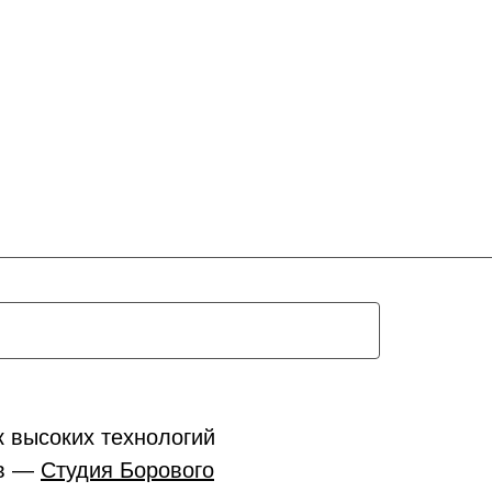
к высоких технологий
ов —
Студия Борового