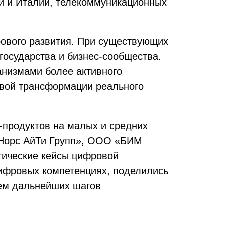
ии и Италии, телекоммуникационных
рового развития. При существующих
государства и бизнес-сообщества.
анизмами более активного
овой трансформации реального
-продуктов на малых и средних
«Норс АйТи Групп», ООО «БИМ
тические кейсы цифровой
ифровых компетенциях, поделились
ием дальнейших шагов