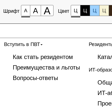
А
А
А
Ц
Ц
Ц
Ц
Шрифт
Цвет
Вступить в ПВТ
Резидент
Как стать резидентом
Ката
Преимущества и льготы
ИТ-образ
Вопросы-ответы
Обща
ИT-а
Прое