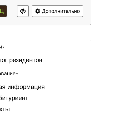
Ц
Дополнительно
ы
лог резидентов
ование
я информация
битуриент
кты