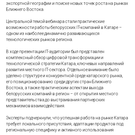
экспортной географии и поиске новых точек роста на рынках
Ближнего Востока.
Центральной темой вебинара стали практические
возможности работы белорусских IT-компаний в Катаре –
одном из наиболее динамично развивающихся
технологических рынков региона.
В ходе презентации IT-аудитории был представлен
комплексный обзор цифровой трансформации и
технологической стратегии Катара, ключевых направлений
развития местного IT-сектора. Отдельное внимание было
уделено структуре и конкурентной среде катарского рынка,
его позиционированию среди других стран Ближнего
Востока, а также практическим аспектам выхода
белорусских компаний в регион – от открытия местного
представительства до выстраивания партнерских
механизмов взаимодействия.
Эксперты подчеркнули, что успешная работа на рынке Катара
требует локального присутствия, адаптации продуктов под
региональную специфику и активного использования