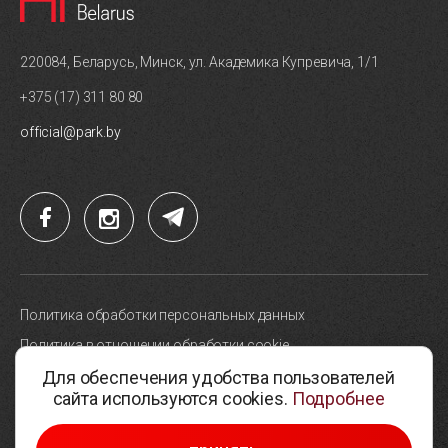
220084, Беларусь, Минск, ул. Академика Купревича, 1/1
+375 (17) 311 80 80
official@park.by
Политика обработки персональных данных
Политика в отношении обработки cookie
Для обеспечения удобства пользователей
Карта сайта
сайта используются cookies.
Подробнее
Выбор настроек cookie
© 2005-2026, Парк высоких технологий