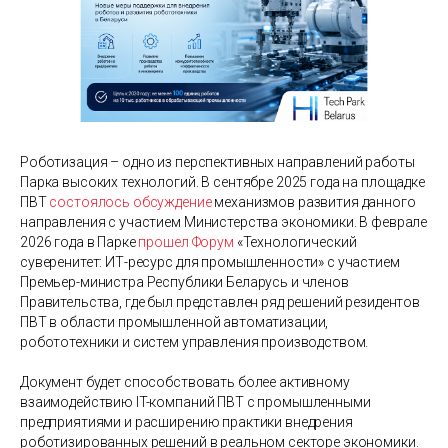
Роботизация – одно из перспективных направлений работы
Парка высоких технологий. В сентябре 2025 года на площадке
ПВТ
состоялось обсуждение
механизмов развития данного
направления с участием Министерства экономики. В феврале
2026 года в Парке
прошел Форум
«Технологический
суверенитет: ИТ-ресурс для промышленности» с участием
Премьер-министра Республики Беларусь и членов
Правительства, где был представлен ряд решений резидентов
ПВТ в области промышленной автоматизации,
робототехники и систем управления производством.
Документ будет способствовать более активному
взаимодействию IT-компаний ПВТ с промышленными
предприятиями и расширению практики внедрения
роботизированных решений в реальном секторе экономики.