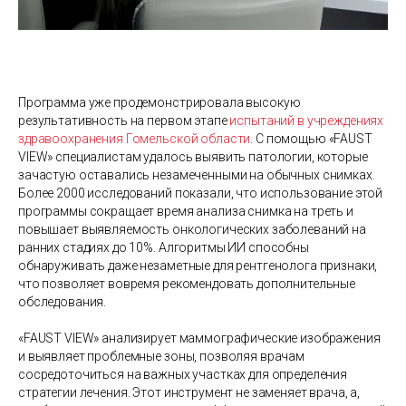
Программа уже продемонстрировала высокую
результативность на первом этапе
испытаний в учреждениях
здравоохранения Гомельской области
. С помощью «FAUST
VIEW» специалистам удалось выявить патологии, которые
зачастую оставались незамеченными на обычных снимках.
Более 2000 исследований показали, что использование этой
программы сокращает время анализа снимка на треть и
повышает выявляемость онкологических заболеваний на
ранних стадиях до 10%. Алгоритмы ИИ способны
обнаруживать даже незаметные для рентгенолога признаки,
что позволяет вовремя рекомендовать дополнительные
обследования.
«FAUST VIEW» анализирует маммографические изображения
и выявляет проблемные зоны, позволяя врачам
сосредоточиться на важных участках для определения
стратегии лечения. Этот инструмент не заменяет врача, а,