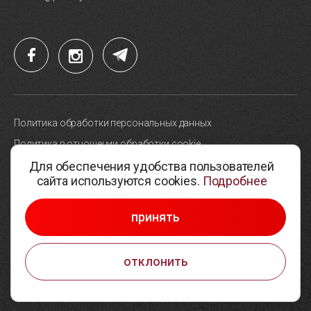
Политика обработки персональных данных
Политика в отношении обработки cookie
Для обеспечения удобства пользователей
Карта сайта
сайта используются cookies.
Подробнее
Выбор настроек cookie
© 2005-2026, Парк высоких технологий
принять
Разработка сайтов —
Студия Борового
отклонить