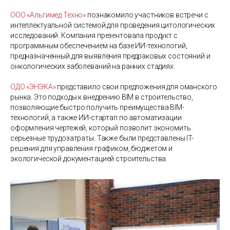
ООО «Альгимед Техно»
познакомило участников встречи с
интеллектуальной системой для проведения цитологических
исследований. Компания презентовала продукт с
программным обеспечением на базе ИИ-технологий,
предназначенный для выявления предраковых состояний и
онкологических заболеваний на ранних стадиях.
ОДО «ЭНЭКА»
представило свои предложения для оманского
рынка. Это подходы к внедрению BIM в строительство,
позволяющие быстро получить преимущества BIM-
технологий, а также ИИ-стартап по автоматизации
оформления чертежей, который позволит экономить
серьезные трудозатраты. Также были представлены IT-
решения для управления графиком, бюджетом и
экологической документацией строительства.