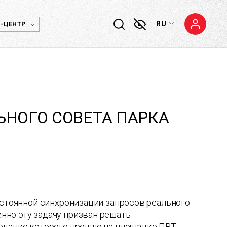
RU
-ЦЕНТР
ЬНОГО СОВЕТА ПАРКА
остоянной синхронизации запросов реального
нно эту задачу призван решать
едание которого прошло на площадке ПВТ.