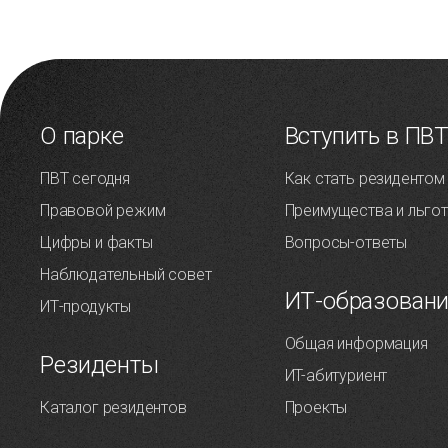
О парке
Вступить в ПВ
ПВТ сегодня
Как стать резидентом
Правовой режим
Преимущества и льго
Цифры и факты
Вопросы-ответы
Наблюдательный совет
ИТ-образован
ИТ-продукты
Общая информация
Резиденты
ИT-абитуриент
Каталог резидентов
Проекты