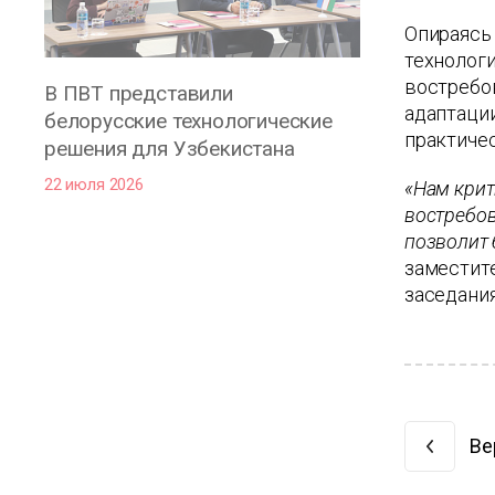
Опираясь 
технолог
востребо
В ПВТ представили
адаптации
белорусские технологические
практиче
решения для Узбекистана
22 июля 2026
«Нам крит
востребов
позволит 
заместит
заседания
Ве