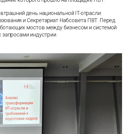
автрашний день национальной IT-отрасли:
азования и Секретариат Набсовета ПВТ. Перед
аботающих мостов между бизнесом и системой
с запросами индустрии.