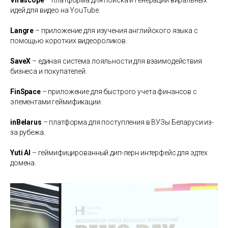
Virascope
– платформа для поиска и генерации виральных
идей для видео на YouTube.
Langre
– приложение для изучения английского языка с
помощью коротких видеороликов.
SaveX
– единая система лояльности для взаимодействия
бизнеса и покупателей.
FinSpace
– приложение для быстрого учета финансов с
элементами геймификации.
inBelarus
– платформа для поступления в ВУЗы Беларуси из-
за рубежа.
Yuti AI
– геймифицированный дип-лерн интерфейс для эдтех
домена.