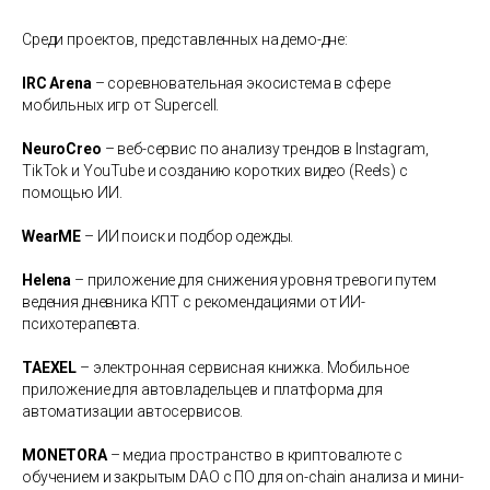
Среди проектов, представленных на демо-дне:
IRC Arena
– соревновательная экосистема в сфере
мобильных игр от Supercell.
NeuroCreo
– веб-сервис по анализу трендов в Instagram,
TikTok и YouTube и созданию коротких видео (Reels) с
помощью ИИ.
WearME
– ИИ поиск и подбор одежды.
Helena
– приложение для снижения уровня тревоги путем
ведения дневника КПТ с рекомендациями от ИИ-
психотерапевта.
TAEXEL
– электронная сервисная книжка. Мобильное
приложение для автовладельцев и платформа для
автоматизации автосервисов.
MONETORA
– медиа пространство в криптовалюте с
обучением и закрытым DAO с ПО для on-chain анализа и мини-