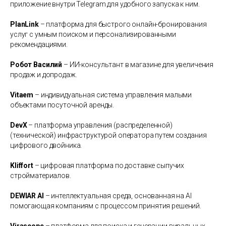
приложение внутри Telegram для удобного запуска к ним.
PlanLink
– платформа для быстрого онлайн-бронирования
услуг с умным поиском и персонализированными
рекомендациями.
Робот Василий
– ИИ-консультант в магазине для увеличения
продаж и допродаж.
Vitaem
– индивидуальная система управления малыми
объектами посуточной аренды.
DevX
– платформа управления (распределенной)
(технической) инфраструктурой оператора путем создания
цифрового двойника.
Kliffort
– цифровая платформа по доставке сыпучих
стройматериалов.
DEWIAR AI
– интеллектуальная среда, основанная на AI
помогающая компаниям с процессом принятия решений.