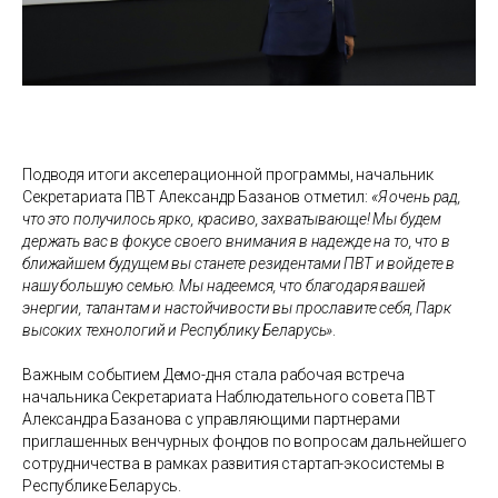
Подводя итоги акселерационной программы, начальник
Секретариата ПВТ Александр Базанов отметил:
«Я очень рад,
что это получилось ярко, красиво, захватывающе! Мы будем
держать вас в фокусе своего внимания в надежде на то, что в
ближайшем будущем вы станете резидентами ПВТ и войдете в
нашу большую семью. Мы надеемся, что благодаря вашей
энергии, талантам и настойчивости вы прославите себя, Парк
высоких технологий и Республику Беларусь»
.
Важным событием Демо-дня стала рабочая встреча
начальника Секретариата Наблюдательного совета ПВТ
Александра Базанова с управляющими партнерами
приглашенных венчурных фондов по вопросам дальнейшего
сотрудничества в рамках развития стартап-экосистемы в
Республике Беларусь.