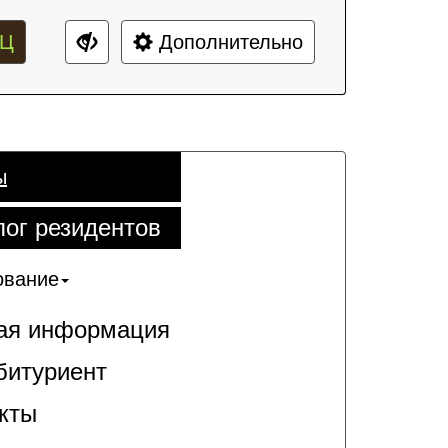
Ц
Дополнительно
ы
лог резидентов
ование
я информация
битуриент
кты