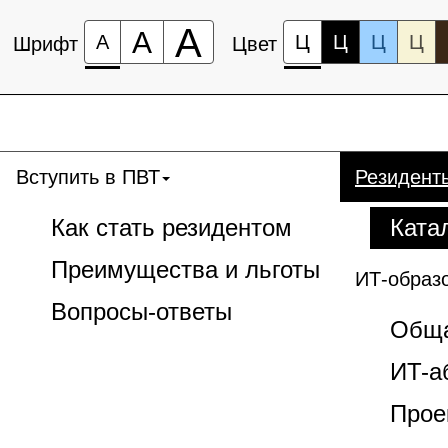
А
А
А
Ц
Ц
Ц
Ц
Шрифт
Цвет
Вступить в ПВТ
Резидент
Как стать резидентом
Ката
Преимущества и льготы
ИТ-образ
Вопросы-ответы
Обща
ИT-а
Прое