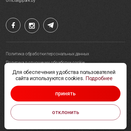
official@park.by
Политика обработки персональных данных
Политика в отношении обработки cookie
Для обеспечения удобства пользователей
Карта сайта
сайта используются cookies.
Подробнее
Выбор настроек cookie
© 2005-2026, Парк высоких технологий
принять
Разработка сайтов —
Студия Борового
отклонить